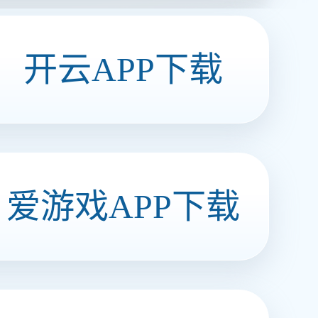
调整让球队场均助攻数增加了3.2次，失误
升6.8分
并非偶然，布朗特别强化了快攻
得分达到1.18分，位列联盟前五。此
减少中距离长两分的投射，转而鼓励球员在
动的战术改革，让国王队的进攻体系变得更
的执教魅力
力同样值得关注。他善于用直观的比赛录像
理解自己的角色定位。在担任助教期间，他
投篮手型和场上决策。当被问及为何选择布
证明了，他不仅能看到问题，更知道如何解
个战术细节的苛求和对球员潜力的深度挖
力，这种平衡让球队在赛季后半段展现出更