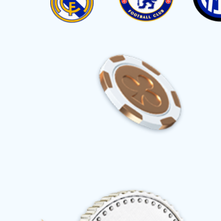
立即下载球友会官网APP
首页
/
体育焦点
/ 正文