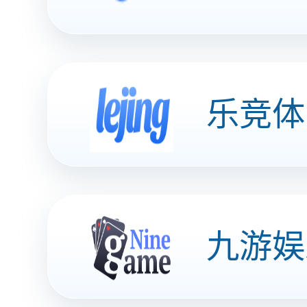
热门推荐
文班亚马盖帽被吹干扰
马刺波波维
球，马刺不敌
起，总经理
2026-07-22
2026-07-19
推荐网站