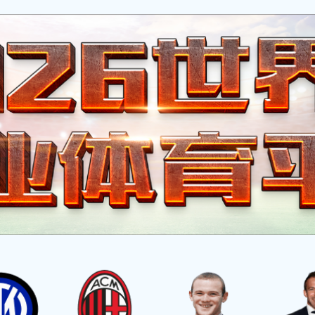
体育
下载App
公司简介
权威体育数据
供包括NBA、英超、欧洲杯、
信赖。