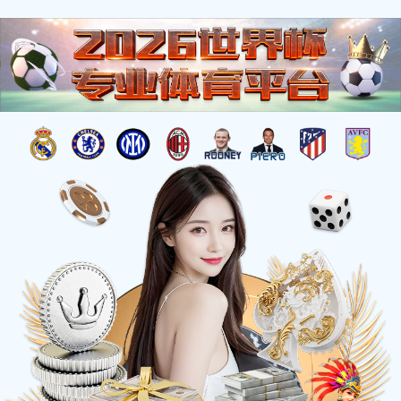
立即注册
隐私政策
1. 本应用是否会收集我的个人信息？
是的，球友会官网平台在提供赛事服务过程中会依据
权限收集基础资料（如手机号、设备信息、使用记录
等）以提升服务体验。
2. 收集这些信息的目的是什么？
3. 我的信息会被共享或出售吗？