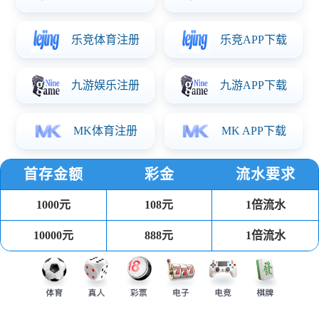
常见风险威胁
暴力破解尝试
账户冒用登录
中间人劫持
数据泄露与滥用
非法脚本注入
球友会官网防护体系
高强度密码加密机制
实时设备监测与IP识别
HTTPS + TLS 1.3 加密协议
行为日志审计 + 异常告警
XSS/SQL注入防护规则引擎