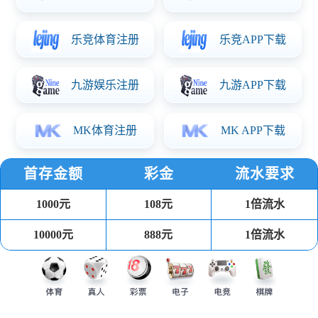
首页
/
体育焦点
/ 正文
2026-06-09 15:01
42 次阅读
汉密尔顿中国站逆袭vs拉塞尔连续退赛，
梅赛德斯内斗升级影响车队排名
2025年F1中国大奖赛在引擎的轰鸣与轮胎的焦糊味中
落下帷幕，梅赛德斯车队却经历了一场冰火两重天的
戏剧性周末。七届世界冠军刘易斯·汉密尔顿凭借精准
的策略与老道的驾驶，在上赛道完成了一场令人窒息
的逆袭，从发车区的第十位一路狂飙至领奖台边缘；
而另一边，队友乔治·拉塞尔却连续第二站遭遇机械故